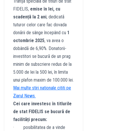
Tranșa specialã de titluri de stat
FIDELIS,
emise în lei, cu
scadențã la 2 ani
, dedicatã
tuturor celor care fac dovada
donãrii de sânge începând cu
1
octombrie 2025
, va avea o
dobândã de 6,90%. Donatorii-
investitori se bucurã de un prag
minim de subscriere redus de la
5.000 de lei la 500 lei, în limita
unui plafon maxim de 100.000 lei.
Mai multe stiri nationale cititi pe
Ziarul News.
Cei care investesc în titlurile
de stat FIDELIS se bucurã de
facilitãți precum:
· posibilitatea de a vinde