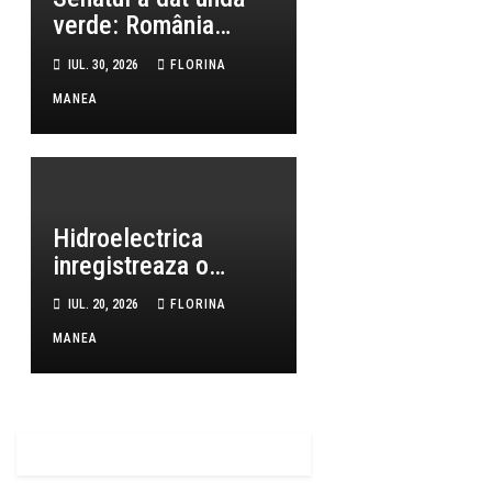
verde: România
poate primi aproape
IUL. 30, 2026
FLORINA
800 de milioane de
MANEA
euro prin noua lege a
încălzirii
Hidroelectrica
inregistreaza o
performanta
IUL. 20, 2026
FLORINA
remarcabila de 141%
MANEA
la 3 ani de la listare,
pe fondul unor
investitii record