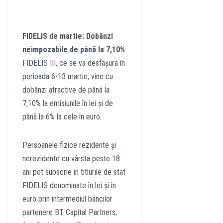
FIDELIS de martie: Dobânzi
neimpozabile
de pânã la 7,10%
FIDELIS III, ce se va desfãșura în
perioada 6-13 martie, vine cu
dobânzi atractive de pânã la
7,10% la emisiunile în lei și de
pânã la 6% la cele în euro.
Persoanele fizice rezidente și
nerezidente cu vârsta peste 18
ani pot subscrie în titlurile de stat
FIDELIS denominate în lei și în
euro prin intermediul bãncilor
partenere BT Capital Partners,