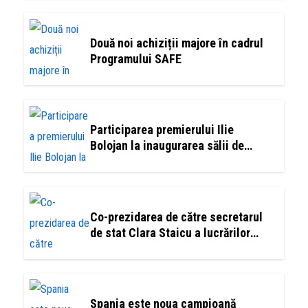
investitii record
Două noi achiziții majore în cadrul
Programului SAFE
Participarea premierului Ilie
Bolojan la inaugurarea sălii de
gimnastică ”Nadia Comăneci”
Co-prezidarea de către secretarul
de stat Clara Staicu a lucrărilor
Comisiei guvernamentale româno-
germane pentru problematica
etnicilor germani din România
Spania este noua campioană