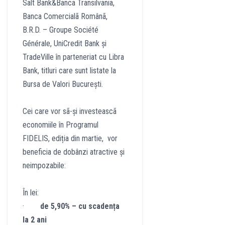
Salt Bank&Banca Transilvania,
Banca Comercialã Românã,
B.R.D. – Groupe Société
Générale, UniCredit Bank și
TradeVille în parteneriat cu Libra
Bank, titluri care sunt listate la
Bursa de Valori București.
Cei care vor sã-și investeascã
economiile în Programul
FIDELIS, ediția din martie, vor
beneficia de dobânzi atractive și
neimpozabile:
În lei:
·
de 5,90% – cu scadența
la 2 ani