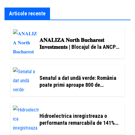
Articole recente
𝐀𝐍𝐀𝐋𝐈𝐙𝐀 𝐍𝐨𝐫𝐭𝐡 𝐁𝐮𝐜𝐡𝐚𝐫𝐞𝐬𝐭
𝐈𝐧𝐯𝐞𝐬𝐭𝐦𝐞𝐧𝐭𝐬 | Blocajul de la ANCPI
încetinește piața, însă cererea
pentru locuințe rămâne ridicată
Senatul a dat undă verde: România
poate primi aproape 800 de
milioane de euro prin noua lege a
încălzirii
Hidroelectrica inregistreaza o
performanta remarcabila de 141%
la 3 ani de la listare, pe fondul unor