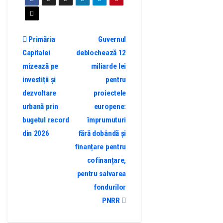
Primăria
Guvernul
Capitalei
deblochează 12
mizează pe
miliarde lei
investiții și
pentru
dezvoltare
proiectele
urbană prin
europene:
bugetul record
împrumuturi
din 2026
fără dobândă și
finanțare pentru
cofinanțare,
pentru salvarea
fondurilor
PNRR