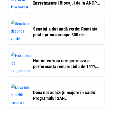
𝐈𝐧𝐯𝐞𝐬𝐭𝐦𝐞𝐧𝐭𝐬 | Blocajul de la ANCPI
încetinește piața, însă cererea
pentru locuințe rămâne ridicată
Senatul a dat undă verde: România
poate primi aproape 800 de
milioane de euro prin noua lege a
încălzirii
Hidroelectrica inregistreaza o
performanta remarcabila de 141%
la 3 ani de la listare, pe fondul unor
investitii record
Două noi achiziții majore în cadrul
Programului SAFE