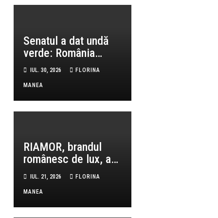
Senatul a dat undă
verde: România
poate primi aproape
IUL. 30, 2026
FLORINA
800 de milioane de
MANEA
euro prin noua lege a
încălzirii
RIAMOR, brandul
românesc de lux, a
celebrat eleganța și
IUL. 21, 2026
FLORINA
leadershipul feminin
MANEA
la aniversarea PWN
România: 10 femei