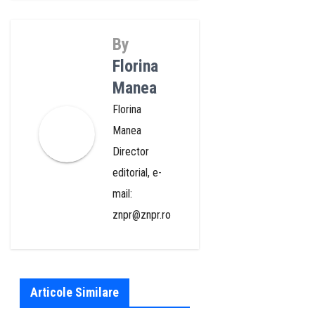
By
Florina
Manea
Florina
Manea
Director
editorial, e-
mail:
znpr@znpr.ro
Articole Similare