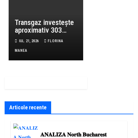
de succes au defilat
într-un manifest al
rafinamentului
Transgaz investește
aproximativ 303
milioane de lei în
IUL. 21, 2026
FLORINA
conducta Tetila–
MANEA
Horezu–Râmnicu
Vâlcea
Articole recente
𝐀𝐍𝐀𝐋𝐈𝐙𝐀 𝐍𝐨𝐫𝐭𝐡 𝐁𝐮𝐜𝐡𝐚𝐫𝐞𝐬𝐭