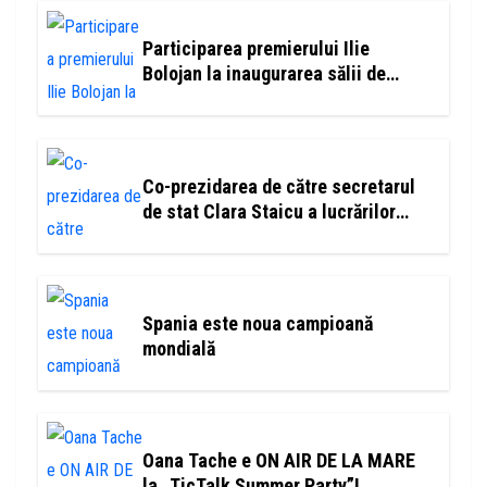
Participarea premierului Ilie
Bolojan la inaugurarea sălii de
gimnastică ”Nadia Comăneci”
Co-prezidarea de către secretarul
de stat Clara Staicu a lucrărilor
Comisiei guvernamentale româno-
germane pentru problematica
etnicilor germani din România
Spania este noua campioană
mondială
Oana Tache e ON AIR DE LA MARE
la „TicTalk Summer Party”!